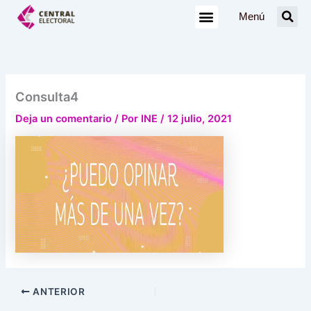
Ir
Menú
al
contenido
Consulta4
Deja un comentario
/ Por
INE
/
12 julio, 2021
ANTERIOR