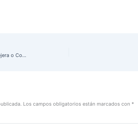
INE Nuevo León llevó a cabo examen para Consejera o Consejero Presidente de la Comisión Estatal Electoral
publicada.
Los campos obligatorios están marcados con
*