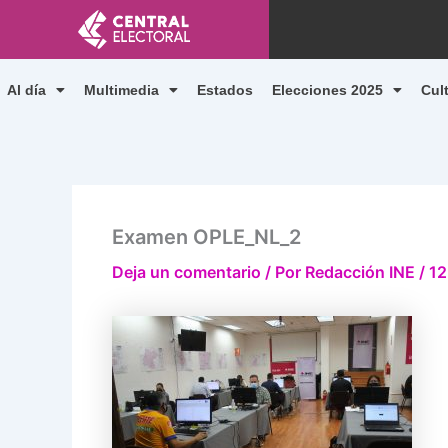
Ir
al
contenido
Al día
Multimedia
Estados
Elecciones 2025
Cul
Examen OPLE_NL_2
Deja un comentario
/ Por
Redacción INE
/
12