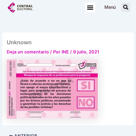
Ir
Menú
al
contenido
Unknown
Deja un comentario
/ Por
INE
/
9 julio, 2021
ANTERIOR