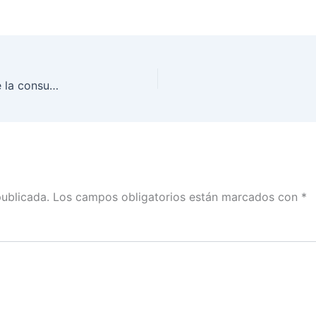
Finalizó campaña de actualización con motivo de la consulta popular del próximo 1 de agosto: INE Tamaulipas
publicada.
Los campos obligatorios están marcados con
*