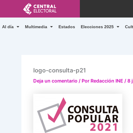
Ir
al
contenido
Al día
Multimedia
Estados
Elecciones 2025
Cul
logo-consulta-p21
Deja un comentario
/ Por
Redacción INE
/
8 