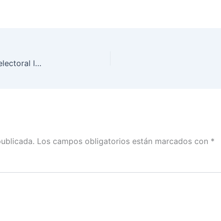
Presentación de conclusiones de la observación electoral local (Grupo 2)
publicada.
Los campos obligatorios están marcados con
*