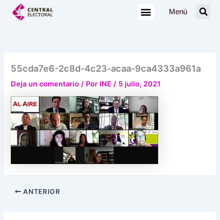
Ir
Menú
al
contenido
55cda7e6-2c8d-4c23-acaa-9ca4333a961a
Deja un comentario
/ Por
INE
/
5 julio, 2021
ANTERIOR