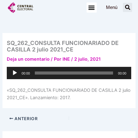
Ir
Menú
al
contenido
SQ_262_CONSULTA FUNCIONARIADO DE
CASILLA 2 julio 2021_CE
Deja un comentario
/ Por
INE
/
2 julio, 2021
Reproductor
00:00
00:00
de
audio
«SQ_262_CONSULTA FUNCIONARIADO DE CASILLA 2 julio
2021_CE». Lanzamiento: 2017.
ANTERIOR