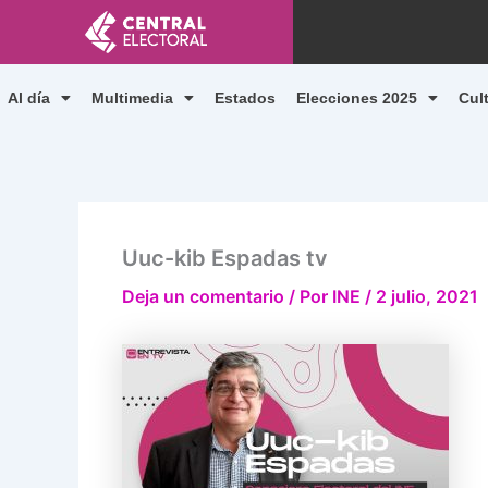
Ir
al
contenido
Al día
Multimedia
Estados
Elecciones 2025
Cul
Uuc-kib Espadas tv
Deja un comentario
/ Por
INE
/
2 julio, 2021