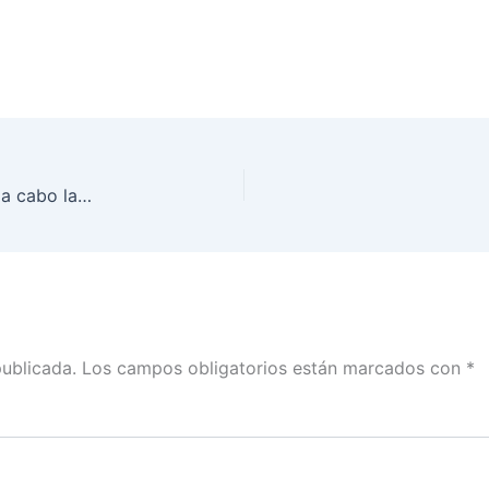
El INE ha previsto algunas economías para llevar a cabo la consulta ciudadana: Uuc-kib Espadas con Héctor Zamarrón
publicada.
Los campos obligatorios están marcados con
*