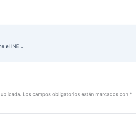
Octavo conversatorio en línea “¿Qué recursos tiene el INE ante la violencia política contra las mujeres en razón de género?”
publicada.
Los campos obligatorios están marcados con
*