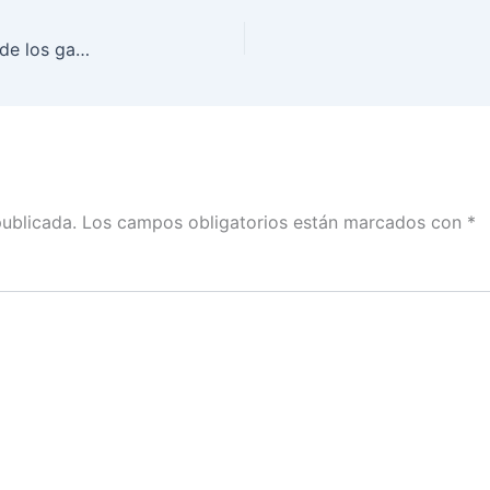
Intervenciones de Martín Faz, en la presentación de los ganadores del concurso Voto X Corto
publicada.
Los campos obligatorios están marcados con
*