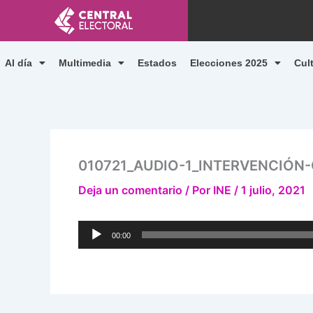
Ir
al
contenido
Al día
Multimedia
Estados
Elecciones 2025
Cul
010721_AUDIO-1_INTERVENCIÓ
Deja un comentario
/ Por
INE
/
1 julio, 2021
Reproductor
00:00
de
audio