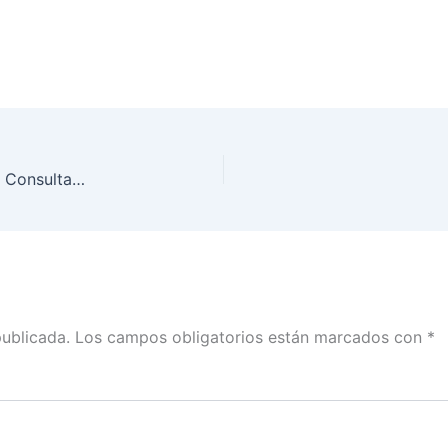
INE Nuevo León avanza en los preparativos de la Consulta Popular del próximo 1 de agosto
publicada.
Los campos obligatorios están marcados con
*