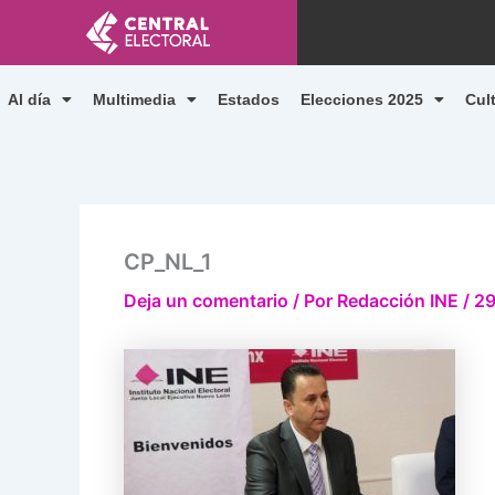
Ir
al
contenido
Al día
Multimedia
Estados
Elecciones 2025
Cul
CP_NL_1
Deja un comentario
/ Por
Redacción INE
/
29