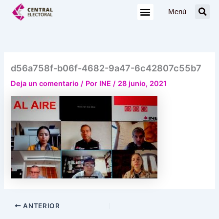
Ir
Menú
al
contenido
d56a758f-b06f-4682-9a47-6c42807c55b7
Deja un comentario
/ Por
INE
/
28 junio, 2021
ANTERIOR