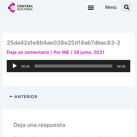
Ir
Menú
al
contenido
25da42a1e8b4ae038e25d19ab7dbac83-2
Deja un comentario
/ Por
INE
/
28 junio, 2021
Reproductor
00:00
00:00
de
audio
ANTERIOR
Deja una respuesta