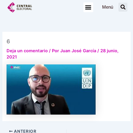
Ir
Menú
al
contenido
6
Deja un comentario
/ Por
Juan José García
/
28 junio,
2021
ANTERIOR