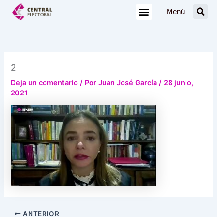
Ir
Menú
al
contenido
2
Deja un comentario
/ Por
Juan José García
/
28 junio,
2021
ANTERIOR