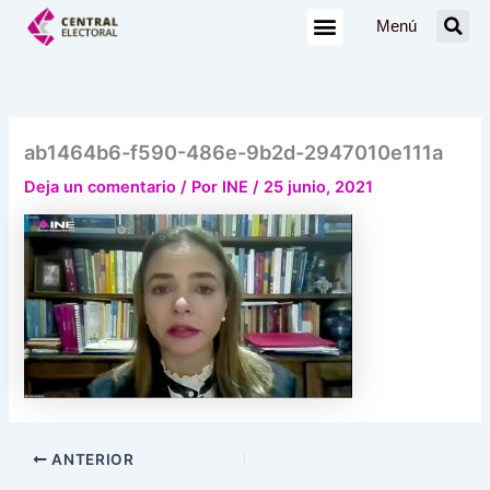
Ir
Menú
al
contenido
ab1464b6-f590-486e-9b2d-2947010e111a
Deja un comentario
/ Por
INE
/
25 junio, 2021
ANTERIOR