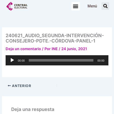
Ir
Menú
al
contenido
240621_AUDIO_SEGUNDA-INTERVENCIÓN-
CONSEJERO-PDTE.-CÓRDOVA-PANEL-1
Deja un comentario
/ Por
INE
/
24 junio, 2021
Reproductor
00:00
00:00
de
audio
ANTERIOR
Deja una respuesta