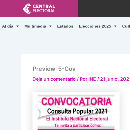
Ir
al
contenido
Al día
Multimedia
Estados
Elecciones 2025
Cul
Preview-5-Cov
Deja un comentario
/ Por
INE
/
21 junio, 202