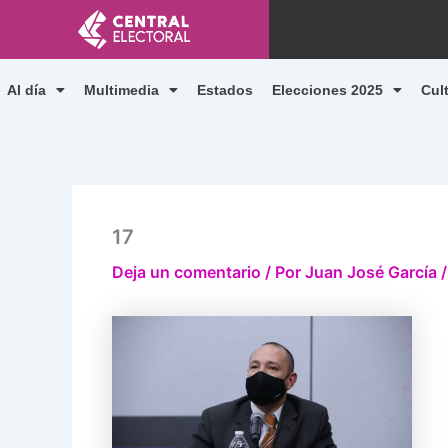
Ir
al
contenido
Al día
Multimedia
Estados
Elecciones 2025
Cul
17
Deja un comentario
/ Por
Juan José García