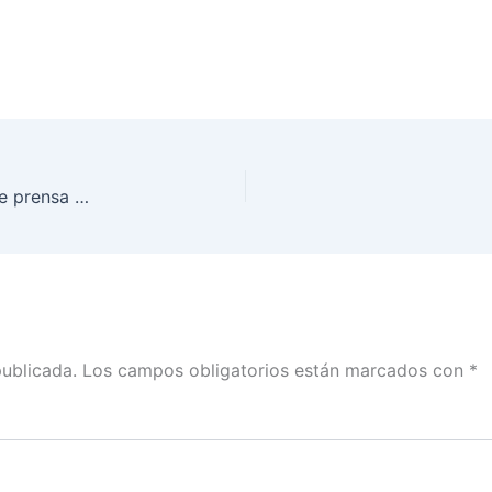
Segundo día de la Presentación en conferencia de prensa de las conclusiones preliminares de las organizaciones nacionales de observación electoral
publicada.
Los campos obligatorios están marcados con
*