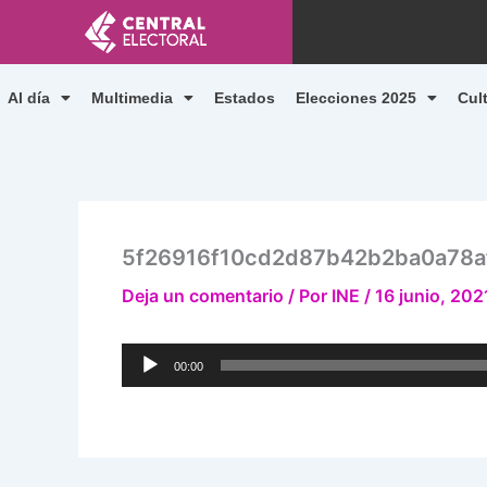
Ir
al
contenido
Al día
Multimedia
Estados
Elecciones 2025
Cul
5f26916f10cd2d87b42b2ba0a78a
Deja un comentario
/ Por
INE
/
16 junio, 202
Reproductor
00:00
de
audio