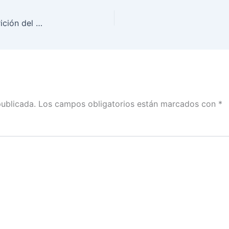
Es imposible que una propuesta como la desaparición del INE pueda realmente transitar a la Constitución: Uuc-kib Espadas
publicada.
Los campos obligatorios están marcados con
*