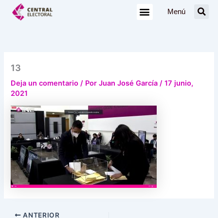
Ir
Menú
al
contenido
13
Deja un comentario
/ Por
Juan José García
/
17 junio,
2021
ANTERIOR