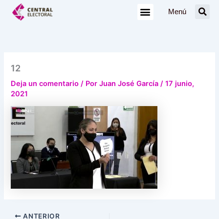
Ir
Menú
al
contenido
12
Deja un comentario
/ Por
Juan José García
/
17 junio,
2021
ANTERIOR