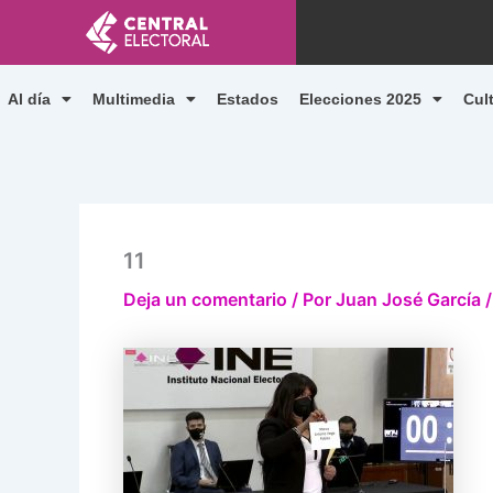
Ir
al
contenido
Al día
Multimedia
Estados
Elecciones 2025
Cul
11
Deja un comentario
/ Por
Juan José García