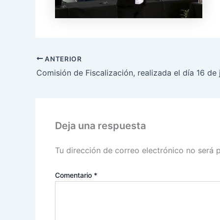
ANTERIOR
Deja una respuesta
Tu dirección de correo electrónico no será 
Comentario
*