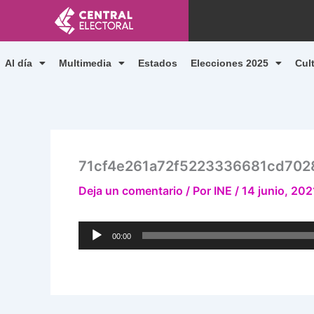
Ir
al
contenido
Al día
Multimedia
Estados
Elecciones 2025
Cul
71cf4e261a72f5223336681cd702
Deja un comentario
/ Por
INE
/
14 junio, 202
Reproductor
00:00
de
audio