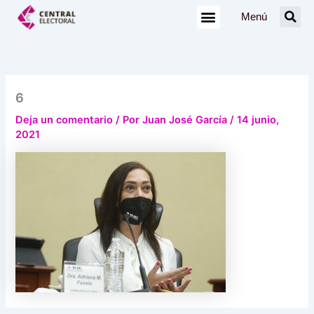
Ir
Menú
al
contenido
6
Deja un comentario
/ Por
Juan José García
/
14 junio,
2021