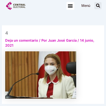
Ir
Menú
al
contenido
4
Deja un comentario
/ Por
Juan José García
/
14 junio,
2021