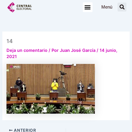
Ir
Menú
al
contenido
14
Deja un comentario
/ Por
Juan José García
/
14 junio,
2021
ANTERIOR