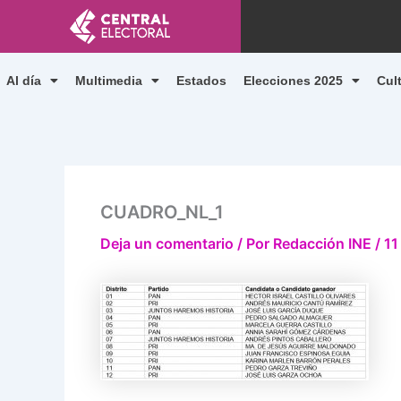
Ir
al
contenido
Al día
Multimedia
Estados
Elecciones 2025
Cul
CUADRO_NL_1
Deja un comentario
/ Por
Redacción INE
/
11