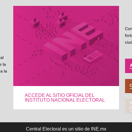
Con
for
ciu
al
 la
a la
ACCEDE AL SITIO OFICIAL DEL
INSTITUTO NACIONAL ELECTORAL
Central Electoral es un sitio de INE.mx