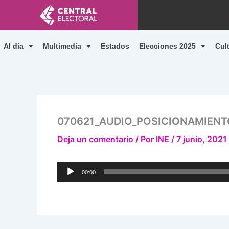
Ir
al
contenido
Al día
Multimedia
Estados
Elecciones 2025
Cul
070621_AUDIO_POSICIONAMIEN
Deja un comentario
/ Por
INE
/
7 junio, 2021
Reproductor
00:00
de
audio