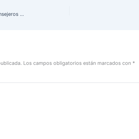
Posicionamiento conjunto de las consejeras y consejeros del Instituto Nacional Electoral (INE) sobre el desarrollo de la Jornada Electoral y los pasos que faltan en relación con los resultados electorales y la conclusión del proceso electoral 2020-2021
publicada.
Los campos obligatorios están marcados con
*