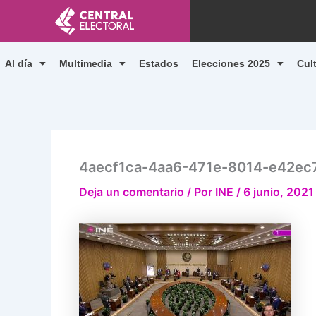
Ir
al
contenido
Al día
Multimedia
Estados
Elecciones 2025
Cul
4aecf1ca-4aa6-471e-8014-e42ec
Deja un comentario
/ Por
INE
/
6 junio, 2021