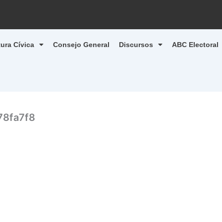
tura Cívica
Consejo General
Discursos
ABC Electoral
78fa7f8