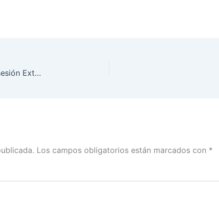
Versión estenográfica del segundo bloque de la sesión Extraordinaria del Consejo General, 6 de junio de 2021
publicada.
Los campos obligatorios están marcados con
*