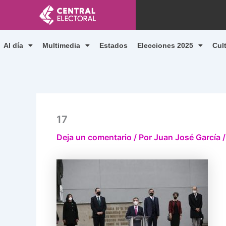
Ir
al
contenido
Al día
Multimedia
Estados
Elecciones 2025
Cul
17
Deja un comentario
/ Por
Juan José García