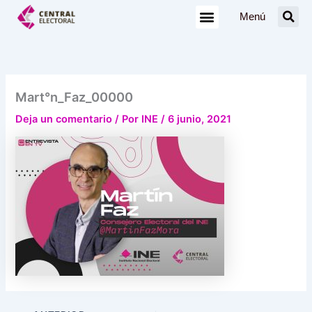
Ir
Menú
al
contenido
Mart°n_Faz_00000
Deja un comentario
/ Por
INE
/
6 junio, 2021