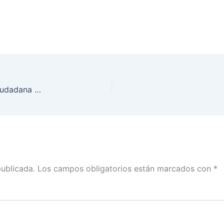
El voto es secreto, es una acción democrática, ciudadana y cívica: Rubén Álvarez
publicada.
Los campos obligatorios están marcados con
*