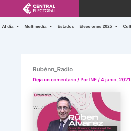
Ir
al
contenido
Al día
Multimedia
Estados
Elecciones 2025
Cul
Rubénn_Radio
Deja un comentario
/ Por
INE
/
4 junio, 2021