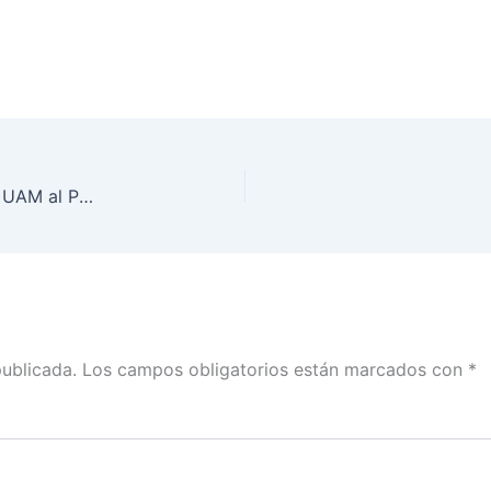
Entrega del Informe de Auditoría realizada por la UAM al PREP.
publicada.
Los campos obligatorios están marcados con
*