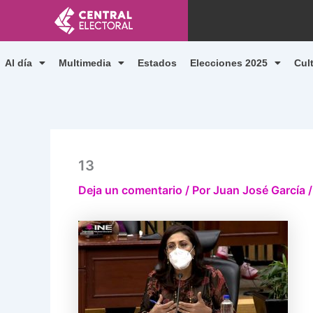
Ir
al
contenido
Al día
Multimedia
Estados
Elecciones 2025
Cul
13
Deja un comentario
/ Por
Juan José García