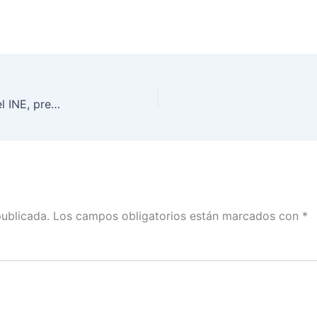
Conferencia de Prensa de las y los Consejeros del INE, previo a la Jornada Electoral
publicada.
Los campos obligatorios están marcados con
*