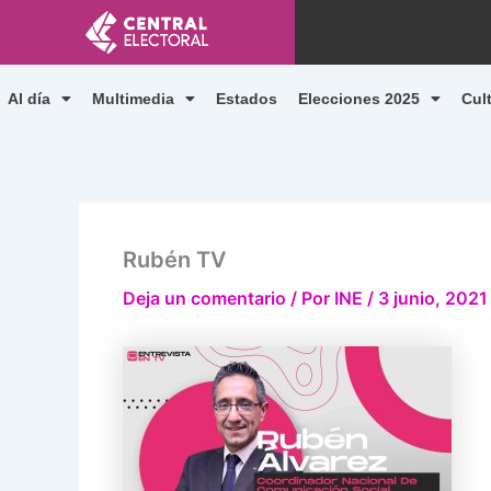
Ir
al
contenido
Al día
Multimedia
Estados
Elecciones 2025
Cul
Rubén TV
Deja un comentario
/ Por
INE
/
3 junio, 2021