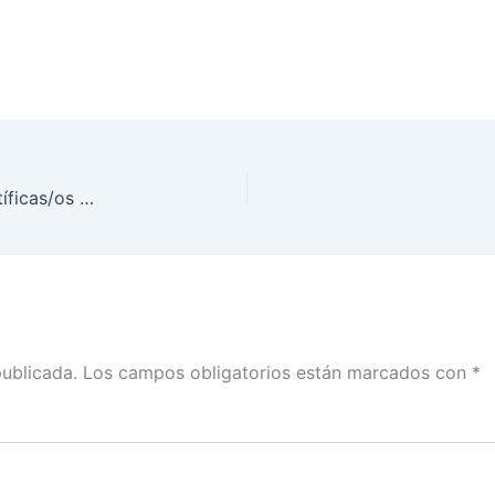
A lo largo de los últimos meses un grupo de científicas/os han acompañado al INE para elaborar los protocolos de protección y seguridad: Rubén Álvarez
publicada.
Los campos obligatorios están marcados con
*