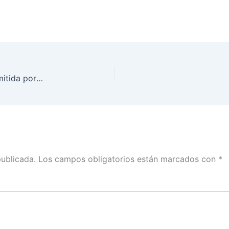
Sesión Extraordinaria del Consejo General, transmitida por la plataforma del INE, el día 2 de junio de 2021
publicada.
Los campos obligatorios están marcados con
*