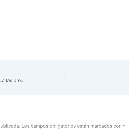
Inicia INE Puebla entrega de paquetes electorales a las presidencias de las casillas
publicada.
Los campos obligatorios están marcados con
*