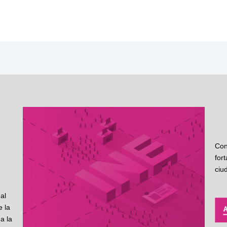
Con
for
ciu
al
 la
a la