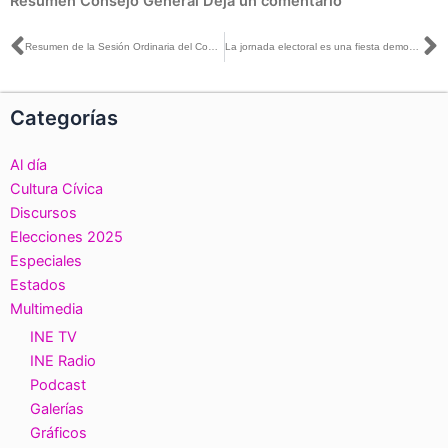
Resumen Consejo General
Deja un comentario
Ant
S
Resumen de la Sesión Ordinaria del Consejo General, 26 de mayo de 2021
La jornada electoral es una fiesta democrática en donde todas y todos tenemos voz: Roberto Heycher Cardiel
Categorías
Al día
Cultura Cívica
Discursos
Elecciones 2025
Especiales
Estados
Multimedia
INE TV
INE Radio
Podcast
Galerías
Gráficos