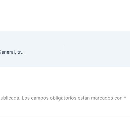
Sesiones Ordinaria y Extraordinaria del Consejo General, transmitida por la plataforma del INE, el día 26 de mayo de 2021
publicada.
Los campos obligatorios están marcados con
*