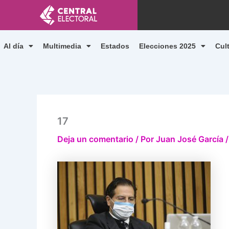
Ir
al
contenido
Al día
Multimedia
Estados
Elecciones 2025
Cul
17
Deja un comentario
/ Por
Juan José García