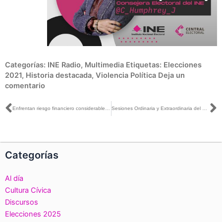
Categorías:
INE Radio
,
Multimedia
Etiquetas:
Elecciones
2021
,
Historia destacada
,
Violencia Política
Deja un
comentario
Ant
S
Enfrentan riesgo financiero considerable OPL de Aguascalientes, CDMX y Michoacán
Sesiones Ordinaria y Extraordinaria del Consejo General, transmitida por la plataforma del INE, el día 26 de mayo de 2021
Categorías
Al día
Cultura Cívica
Discursos
Elecciones 2025