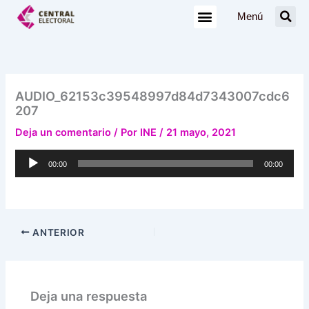
Ir
Menú
al
contenido
AUDIO_62153c39548997d84d7343007cdc6
207
Deja un comentario
/ Por
INE
/
21 mayo, 2021
Reproductor
00:00
00:00
de
audio
ANTERIOR
Deja una respuesta