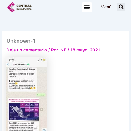
Ir
Menú
al
contenido
Unknown-1
Deja un comentario
/ Por
INE
/
18 mayo, 2021