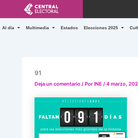
Ir
al
contenido
Al día
Multimedia
Estados
Elecciones 2025
Cul
91
Deja un comentario
/ Por
INE
/
4 marzo, 202