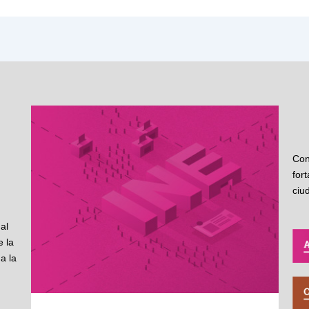
Con
for
ciu
al
 la
a la