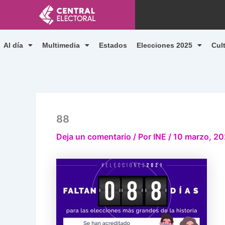
Ir
al
contenido
Al día
Multimedia
Estados
Elecciones 2025
Cul
88
Deja un comentario
/ Por
INE
/
10 marzo, 20