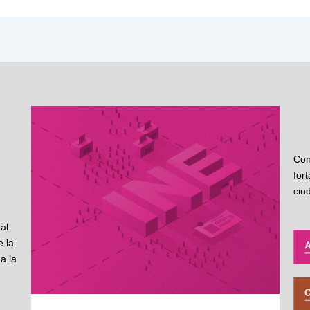
Con
for
ciu
al
 la
a la