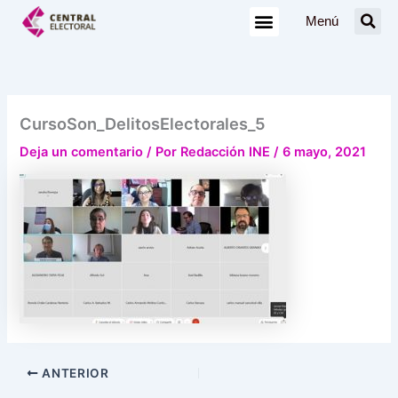
Ir
Menú
al
contenido
CursoSon_DelitosElectorales_5
Deja un comentario
/ Por
Redacción INE
/
6 mayo, 2021
ANTERIOR