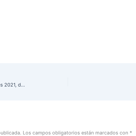
Monitoreo de Noticiarios de campañas electorales 2021, del 4 al 25 de abril
publicada.
Los campos obligatorios están marcados con
*