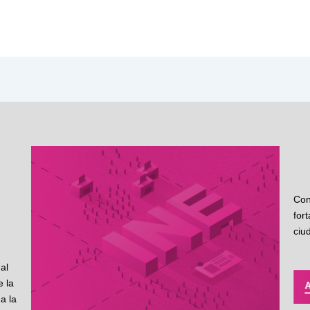
Con
for
ciu
al
 la
a la