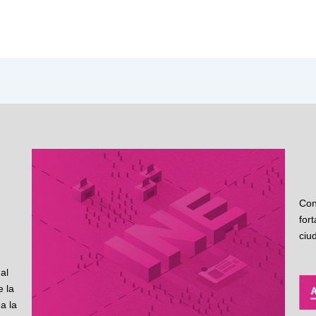
Con
for
ciu
al
 la
a la