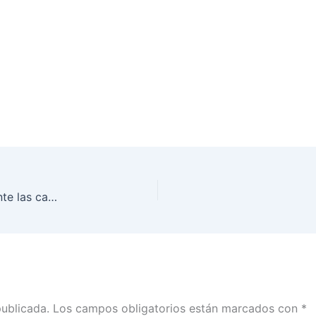
Tercer informe del Monitoreo de noticiarios durante las campañas federales en Tamaulipas
publicada.
Los campos obligatorios están marcados con
*