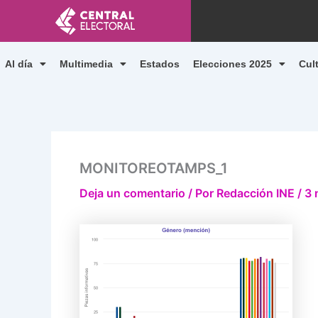
Ir
al
contenido
Al día
Multimedia
Estados
Elecciones 2025
Cul
MONITOREOTAMPS_1
Deja un comentario
/ Por
Redacción INE
/
3 