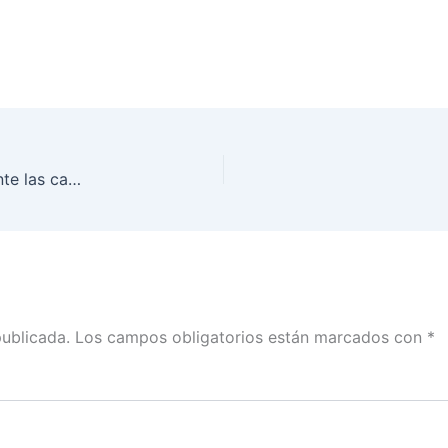
Tercer informe del Monitoreo de noticiarios durante las campañas federales en Tamaulipas
publicada.
Los campos obligatorios están marcados con
*