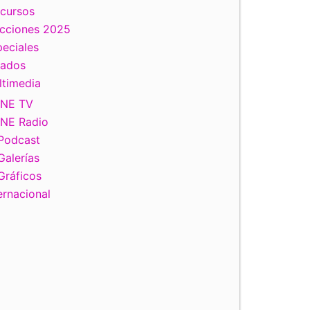
scursos
ecciones 2025
eciales
tados
ltimedia
INE TV
INE Radio
Podcast
Galerías
Gráficos
ernacional