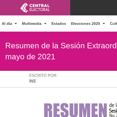
Ir
al
contenido
Al día
Multimedia
Estados
Elecciones 2025
Cul
Resumen de la Sesión Extraordi
mayo de 2021
ESCRITO POR:
INE