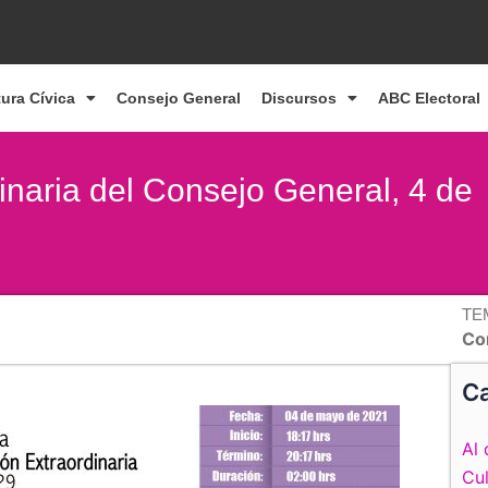
tura Cívica
Consejo General
Discursos
ABC Electoral
naria del Consejo General, 4 de
TE
Co
Ca
Al 
Cul