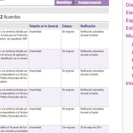
Di
El
Esp
Es
Mu
Int