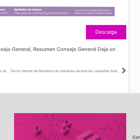
Descarga
sejo General
,
Resumen Consejo General
Deja un
Sigu
Cualquier autoridad tiene obligación de contestar los requerimientos del INE: Carla Humphrey
Tercer informe del Monitoreo de noticiarios durante las campañas federales en Tamaulipas
Con