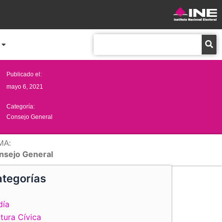
Buscar
Publicado el:
mayo 6, 2021
Categoría:
Consejo General
MA:
nsejo General
tegorías
día
tura Cívica